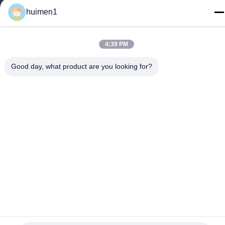
เลขที่ 1-3 ถนนสุ่ยหนิ่วผู่ หมู่บ้านหยงซิง เขตไป๋หยุน เมืองกวางโจว
huimen1
มณฑลกวางตุ้ง ประเทศจีน
โทรศัพท์
4:39 PM
86-18929562701
Good day, what product are you looking for?
นโยบายความเป็นส่วนตัว
|
แผนผังเว็บไซต์
จีน คุณภาพดี อะไหล่เครื่องยนต์อีซูซุ ผู้จัดจําหน่าย.ลิขสิทธิ์ -2026
Guangdong Huimen Industrial Co., Ltd. สิทธิทั้งหมดถูกเก็บไว้