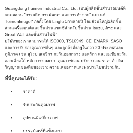
Guangdong huimen Industrial Co., Ltd. เป็นผู้ผลิตชิ้นส่วนรถยนต์ที่
ผสมผสาน "การผลิต การพัฒนา และการค้าขาย" แบรนด์
"feimenlmugol" ก่อตั้งโดย Lingfu มาหลายปี โดยส่วนใหญ่ผลิตชิ้น
ส่วนเครื่องยนต์และชิ้นส่วนแชสซีสำหรับชิ้นส่วน Isuzu, Jmc และ
Great Wall และชิ้นส่วนไฟฟ้า
บริษัทของเราสามารถให้ ISO900, TS16949, CE, EMARK, SASO
และการรับรองคุณภาพอื่นๆ และลูกค้าตั้งอยู่ในกว่า 20 ประเทศและ
ภูมิภาค เช่น ยุโรป อเมริกา ตะวันออกกลาง แอฟริกา และเอเชียตะวัน
ออกเฉียงใต้ หลักการของเรา: คุณภาพก่อน บริการก่อน ราคาต่ำ จิต
วิญญาณของทีมของเรา: ความเสมอภาคและผลประโยชน์ร่วมกัน
ที่นี่คุณจะได้รับ:
ราคาดี
รับประกันคุณภาพ
อุปทานมีเสถียรภาพ
บรรจุภัณฑ์ที่แข็งแกร่ง