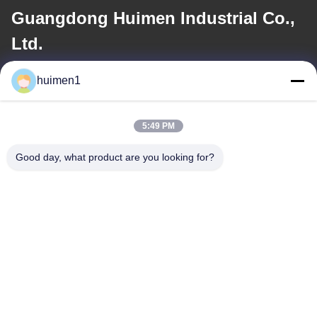
Guangdong Huimen Industrial Co.,
Ltd.
huimen1
อีเมล
feimenlmugolchina@gmail.com
5:49 PM
Good day, what product are you looking for?
ที่อยู่ของเรา
ที่อยู่
เลขที่ 1-3 ถนนสุ่ยหนิ่วผู่ หมู่บ้านหยงซิง เขตไป๋หยุน เมืองกวางโจว
มณฑลกวางตุ้ง ประเทศจีน
โทรศัพท์
86-18929562701