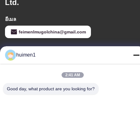
Ltd.
อีเมล
feimenlmugolchina@gmail.com
huimen1
ที่อยู่ของเรา
ที่อยู่
2:41 AM
เลขที่ 1-3 ถนนสุ่ยหนิ่วผู่ หมู่บ้านหยงซิง เขตไป๋หยุน เมืองกวางโจว
มณฑลกวางตุ้ง ประเทศจีน
Good day, what product are you looking for?
โทรศัพท์
86-18929562701