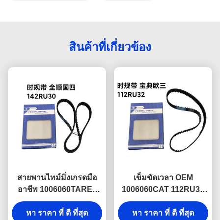
สินค้าที่เกี่ยวข้อง
สายพานไทม์มิ่งเกรดมือ
เข็มขัดเวลา OEM
อาชีพ 1006060TARE1
1006060CAT 112RU32
OEM 142T สำหรับ
สําหรับ JMC Baodian
เครื่องยนต์ดีเซล JMC
หา ราคา ที่ ดี ที่สุด
Euro 3 Diesel Systems
หา ราคา ที่ ดี ที่สุด