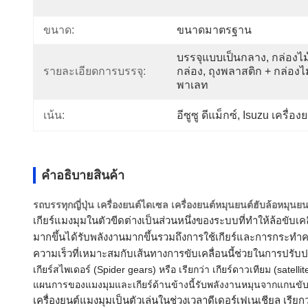
ขนาด:
ขนาดมาตรฐาน
บรรจุแบบเป็นกลาง, กล่องไม้
รายละเอียดการบรรจุ:
กล่อง, ถุงพลาสติก + กล่องไม้
พาเลท
เน้น:
อีซูซู ดีแม็กซ์
, 
Isuzu เครื่อง
คําอธิบายสินค้า
รถบรรทุกญี่ปุ่น เครื่องยนต์ไดเซล เครื่องยนต์หมุนยนต์ฮับล้อหม
เกียร์แมงมุมในตัวขีดต่างเป็นส่วนหนึ่งของระบบที่ทําให้ล้อขับเคล
มากขึ้นได้รับพลังงานมากขึ้นรวมถึงการใช้เกียร์และการกระทําคว
ความเร็วที่เหมาะสมกับเส้นทางการขับเคลื่อนนี้ช่วยในการปรั
เกียร์สไพเดอร์ (Spider gears) หรือ เรียกว่า เกียร์ดาวเทียม (satel
แผนการของแมงมุมและเกียร์ด้านข้างนี้รับพลังงานหมุนจากแกนขับเค
เครื่องยนต์แมงมุมเป็นตัวเล่นในช่วงเวลาดีเดอร์เฟเนเชียล เรียกว