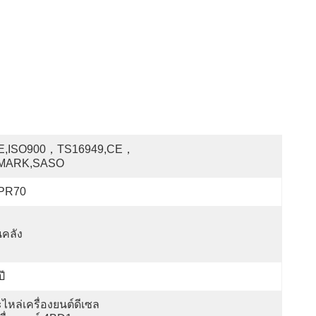
E,ISO900，TS16949,CE，
MARK,SASO
PR70
คลัง
ปี
ไหล่เครื่องยนต์ดีเซล