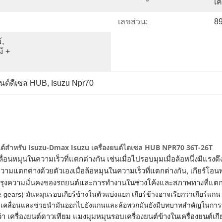
เค
เลขส่วน:
8
, 
 + 
ยนต์ดีเซล HUB
, 
Isuzu Npr70
ุนยนต์สําหรับ Isuzu-Dmax Isuzu เครื่องยนต์ไดเซล HUB NPR70 36T-26T
ื่อนหมุนในความเร็วที่แตกต่างกัน เช่นเมื่อไปรอบมุมเมื่อล้อหนึ่งมีแรงดึงน
ามแตกต่างด้วยตัวเองเมื่อล้อหมุนในความเร็วที่แตกต่างกัน, เกียร์โอนพ
บปรุงความมั่นคงของรถยนต์และการทํางานในช่วงโค้งและสภาพทางที่แตก
lite gears) มันหมุนรอบเกียร์ข้างในตัวแบ่งแยก เกียร์ข้างอาจเรียกว่าเกียร์แก
ลื่อนและช่วยนํามันออกไปยังแกนและล้อพวกมันยังมีบทบาทสําคัญในการทําให
่า เครื่องยนต์ดาวเทียม แมงมุมหมุนรอบเครื่องยนต์ข้างในเครื่องยนต์เกียร