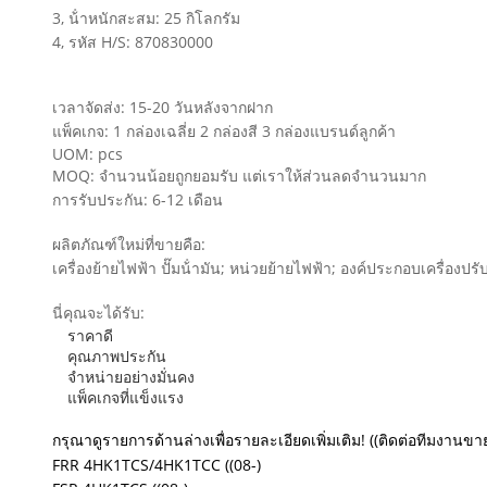
3, น้ําหนักสะสม: 25 กิโลกรัม
4, รหัส H/S: 870830000
เวลาจัดส่ง: 15-20 วันหลังจากฝาก
แพ็คเกจ: 1 กล่องเฉลี่ย 2 กล่องสี 3 กล่องแบรนด์ลูกค้า
UOM: pcs
MOQ: จํานวนน้อยถูกยอมรับ แต่เราให้ส่วนลดจํานวนมาก
การรับประกัน: 6-12 เดือน
ผลิตภัณฑ์ใหม่ที่ขายคือ:
เครื่องย้ายไฟฟ้า ปั๊มน้ํามัน; หน่วยย้ายไฟฟ้า; องค์ประกอบเครื่องปร
นี่คุณจะได้รับ:
ราคาดี
คุณภาพประกัน
จําหน่ายอย่างมั่นคง
แพ็คเกจที่แข็งแรง
กรุณาดูรายการด้านล่างเพื่อรายละเอียดเพิ่มเติม! ((ติดต่อทีมงานขาย
FRR 4HK1TCS/4HK1TCC ((08-)