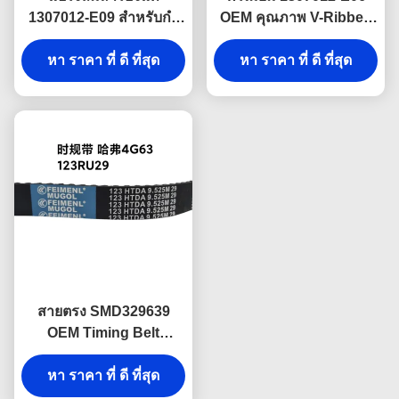
1307012-E09 สําหรับกํา
OEM คุณภาพ V-Ribbed
แพงใหญ่ 2.5TCI ผลิตตาม
เข็มขัดสําหรับกําแพงใหญ่
รายละเอียดโรงงานเดิม
หา ราคา ที่ ดี ที่สุด
2.8TC, ออกแบบเพื่อขับ
หา ราคา ที่ ดี ที่สุด
เคลื่อนตัวแทนและปั๊มน้ําที่
มีประสิทธิภาพสูง
สายตรง SMD329639
OEM Timing Belt
123RU29 สําหรับรุ่น
Great Wall Haval H6
หา ราคา ที่ ดี ที่สุด
4G63, ให้การติดตั้งง่าย