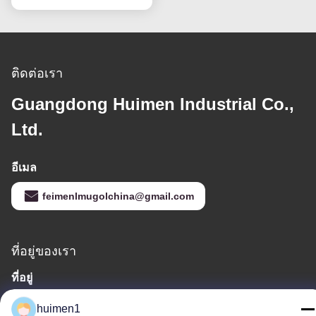
และการสอดคล้องที่แม่น
ยํา
ติดต่อเรา
Guangdong Huimen Industrial Co.,
Ltd.
อีเมล
feimenlmugolchina@gmail.com
ที่อยู่ของเรา
ที่อยู่
เลขที่ 1-3 ถนนสุ่ยหนิ่วผู่ หมู่บ้านหยงซิง เขตไป๋หยุน เมืองกวางโจว
huimen1
มณฑลกวางตุ้ง ประเทศจีน