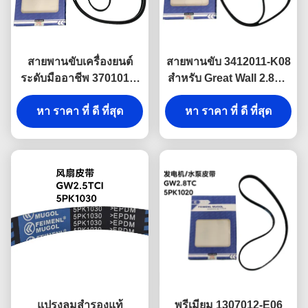
สายพานขับเครื่องยนต์
สายพานขับ 3412011-K08
ระดับมืออาชีพ 3701011-
สำหรับ Great Wall 2.8TC
ED01A 6PK2050 สำหรับ
คุณภาพทดแทนที่เชื่อถือ
Great Wall Haval H5
หา ราคา ที่ ดี ที่สุด
ได้ ออกแบบมาเพื่อ
หา ราคา ที่ ดี ที่สุด
4D20 Turbo Diesel รับ
ประสิทธิภาพที่สม่ำเสมอ
ประกันประสิทธิภาพที่
ภายใต้สภาวะที่ต้องการ
เสถียรและอายุการใช้งาน
ที่ยาวนาน
แปรงลมสํารองแท้
พรีเมียม 1307012-E06