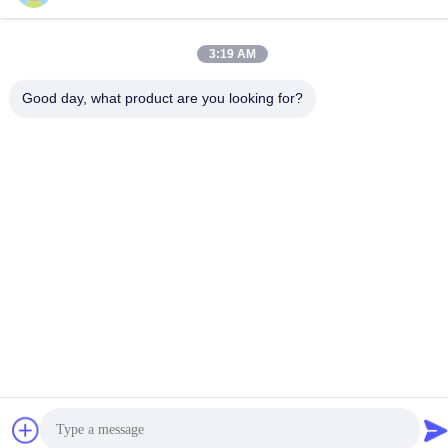
โทรศัพท์
3:19 AM
86-18929562701
Good day, what product are you looking for?
นโยบายความเป็นส่วนตัว
|
แผนผังเว็บไซต์
จีน คุณภาพดี อะไหล่เครื่องยนต์อีซูซุ ผู้จัดจําหน่าย.ลิขสิทธิ์ -2026
Guangdong Huimen Industrial Co., Ltd. สิทธิทั้งหมดถูกเก็บไว้