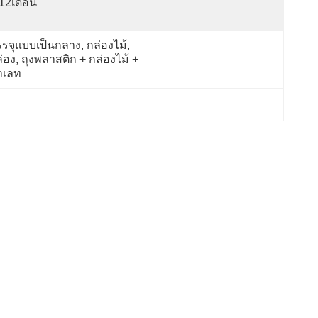
12เดือน
รจุแบบเป็นกลาง, กล่องไม้, 
่อง, ถุงพลาสติก + กล่องไม้ + 
าเลท