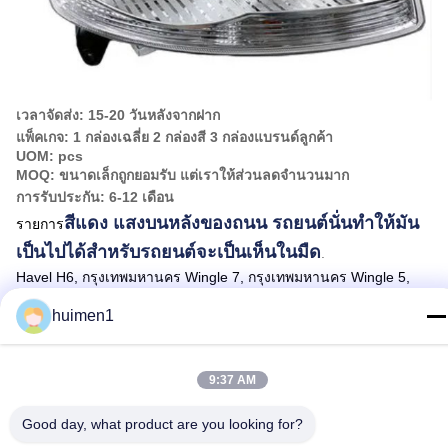
เวลาจัดส่ง: 15-20 วันหลังจากฝาก
แพ็คเกจ: 1 กล่องเฉลี่ย 2 กล่องสี 3 กล่องแบรนด์ลูกค้า
UOM: pcs
MOQ: ขนาดเล็กถูกยอมรับ แต่เราให้ส่วนลดจํานวนมาก
การรับประกัน: 6-12 เดือน
สีแดง
แสง
บนหลังของ
ถนน
รถยนต์
นั่นทําให้มัน
รายการ
เป็นไปได้
สําหรับ
รถยนต์
จะเป็น
เห็น
ใน
มืด
.
Havel H6, กรุงเทพมหานคร Wingle 7, กรุงเทพมหานคร Wingle 5,
กรุงเทพมหานคร Wingle 6, เพลง, ปลอดภัย, ควอรี่, เปอรี่, C30 / C50 /
huimen1
SAILOR / FLORID / DEER / STEED / WINGLE / Hover
ผนังใหญ่ Haval H2 SUV กระจกซ้าย OEM 8202100XSZ08A14XXH,
haval f7 ส่วนเครื่อง, haval h9 ส่วน, haval h8 ส่วน, haval h7 ส่วน,
9:37 AM
haval h6 ส่วน, haval h5 ส่วน, haval h4 ส่วน, haval h3 ส่วน, haval h2
ส่วน,haval h1 ส่วนเรา 01 ส่วน
Good day, what product are you looking for?
ครับ