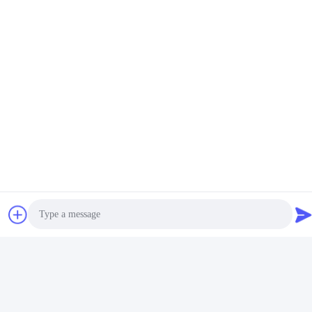
แท็ก:
อะไหล่เครื่องยนต์ผนังใหญ่
ส่วนเครื่องยนต์รถยนต์
อะไหล่เครื่องยนต์พิกอัพ
แท็ก:
AM90VB-13404-ABD
4133300-P00
อะไหล่ Greatwall
สินค้าที่เกี่ยวข้อง
ติดต่อเรา
Photo