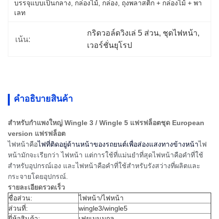
บรรจุแบบเป็นกลาง, กล่องไม้, กล่อง, ถุงพลาสติก + กล่องไม้ + พา
เลท
กริดวอล์ดวิงเล่ 5 ส่วน
, 
ชุดไฟหน้า
, 
เน้น:
เวอร์ชั่นยุโรป
คําอธิบายสินค้า
สําหรับกําแพงใหญ่ Wingle 3 / Wingle 5 แฟรฟล็อตชุด European
version แฟรฟล็อต
ไฟหน้าคือ
ไฟที่ติดอยู่ด้านหน้าของรถยนต์เพื่อส่องแสงทางข้างหน้า
ไฟ
หน้ามักจะเรียกว่า ไฟหน้า แต่การใช้ที่แม่นยําที่สุดไฟหน้าคือคําที่ใช้
สําหรับอุปกรณ์เอง และไฟหน้าคือคําที่ใช้สําหรับรังสว่างที่ผลิตและ
กระจายโดยอุปกรณ์.
รายละเอียดรวดเร็ว
ชื่อส่วน:
ไฟหน้า/ไฟหน้า
ส่วนที่:
wingle3/wingle5
ยี่ห้อสินค้า:
เฟยเมนมูกล