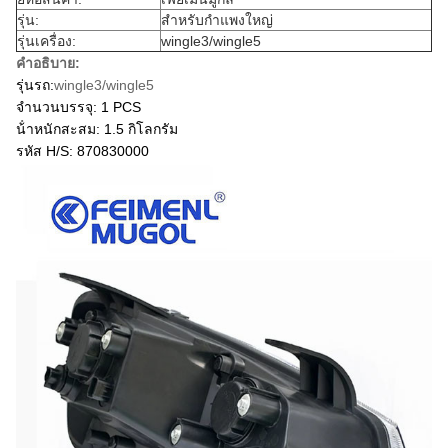
รุ่น:
สําหรับกําแพงใหญ่
รุ่นเครื่อง:
wingle3/wingle5
คําอธิบาย:
รุ่นรถ:
wingle3/wingle5
จํานวนบรรจุ: 1 PCS
น้ําหนักสะสม: 1.5 กิโลกรัม
รหัส H/S: 870830000