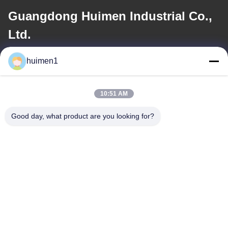
Guangdong Huimen Industrial Co.,
Ltd.
huimen1
อีเมล
feimenlmugolchina@gmail.com
10:51 AM
Good day, what product are you looking for?
ที่อยู่ของเรา
ที่อยู่
เลขที่ 1-3 ถนนสุ่ยหนิ่วผู่ หมู่บ้านหยงซิง เขตไป๋หยุน เมืองกวางโจว
มณฑลกวางตุ้ง ประเทศจีน
โทรศัพท์
86-18929562701