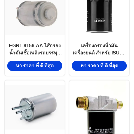
EGN1-9156-AA ไส้กรอง
เครื่องกรองน้ํามัน
น้ำมันเชื้อเพลิงรถบรรทุก
เครื่องยนต์ สําหรับ ISUZU
สำหรับ JMC N720
4JH1 JAC 8-94369299-3
หา ราคา ที่ ดี ที่สุด
หา ราคา ที่ ดี ที่สุด
493ZLQ5