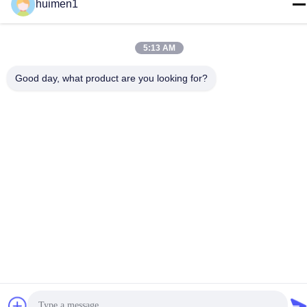
huimen1
โทรศัพท์
86-18929562701
5:13 AM
Good day, what product are you looking for?
นโยบายความเป็นส่วนตัว
|
แผนผังเว็บไซต์
จีน คุณภาพดี อะไหล่เครื่องยนต์อีซูซุ ผู้จัดจําหน่าย.ลิขสิทธิ์ -2026
Guangdong Huimen Industrial Co., Ltd. สิทธิทั้งหมดถูกเก็บไว้