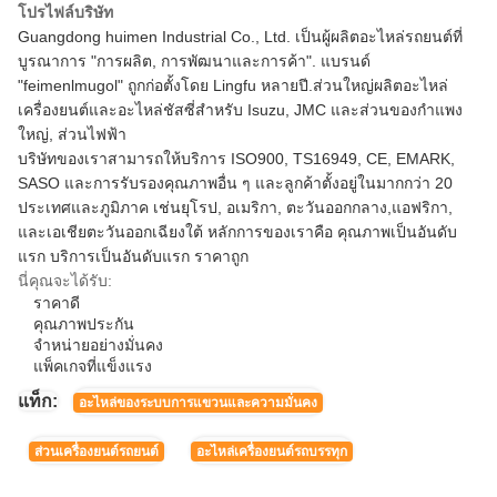
โปรไฟล์บริษัท
Guangdong huimen Industrial Co., Ltd. เป็นผู้ผลิตอะไหล่รถยนต์ที่
บูรณาการ "การผลิต, การพัฒนาและการค้า". แบรนด์
"feimenlmugol" ถูกก่อตั้งโดย Lingfu หลายปี.ส่วนใหญ่ผลิตอะไหล่
เครื่องยนต์และอะไหล่ชัสซี่สําหรับ Isuzu, JMC และส่วนของกําแพง
ใหญ่, ส่วนไฟฟ้า
บริษัทของเราสามารถให้บริการ ISO900, TS16949, CE, EMARK,
SASO และการรับรองคุณภาพอื่น ๆ และลูกค้าตั้งอยู่ในมากกว่า 20
ประเทศและภูมิภาค เช่นยุโรป, อเมริกา, ตะวันออกกลาง,แอฟริกา,
และเอเชียตะวันออกเฉียงใต้ หลักการของเราคือ คุณภาพเป็นอันดับ
แรก บริการเป็นอันดับแรก ราคาถูก
นี่คุณจะได้รับ:
ราคาดี
คุณภาพประกัน
จําหน่ายอย่างมั่นคง
แพ็คเกจที่แข็งแรง
แท็ก:
อะไหล่ของระบบการแขวนและความมั่นคง
ส่วนเครื่องยนต์รถยนต์
อะไหล่เครื่องยนต์รถบรรทุก