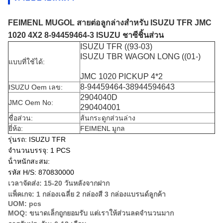
FEIMENL MUGOL สายต่อลูกล่างสําหรับ ISUZU TFR JMC
1020 4X2 8-94459464-3 ISUZU ชาซีชิ้นส่วน
ISUZU TFR ((93-03)
ISUZU TBR WAGON LONG ((01-)
แบบที่ใช้ได้:
JMC 1020 PICKUP 4*2
8-94459464-38944594643
ISUZU Oem เลข:
2904040D
JMC Oem No:
290404001
ชื่อส่วน:
ส้นกระดูกส่วนล่าง
ยี่ห้อ:
FEIMENL มูกล
รุ่นรถ: ISUZU TFR
จํานวนบรรจุ: 1 PCS
น้ําหนักสะสม:
รหัส H/S: 870830000
เวลาจัดส่ง: 15-20 วันหลังจากฝาก
แพ็คเกจ: 1 กล่องเฉลี่ย 2 กล่องสี 3 กล่องแบรนด์ลูกค้า
UOM: pcs
MOQ: ขนาดเล็กถูกยอมรับ แต่เราให้ส่วนลดจํานวนมาก