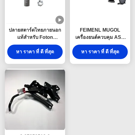
ปลายสตาร์ดไทยภายนอก
FEIMENL MUGOL
แท้สําหรับ Foton
เครื่องยนต์ควบคุม ASM
Tunland & JAC T6 ′′ 5
สําหรับ ISUZU NKR JAC
Lug 4WD สําหรับพิกอัพ
หา ราคา ที่ ดี ที่สุด
1040 8-97859100-0
หา ราคา ที่ ดี ที่สุด
4WD
8978591000