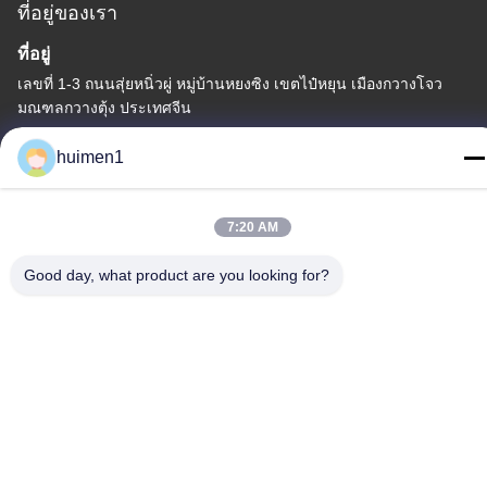
ที่อยู่ของเรา
ที่อยู่
เลขที่ 1-3 ถนนสุ่ยหนิ่วผู่ หมู่บ้านหยงซิง เขตไป๋หยุน เมืองกวางโจว
มณฑลกวางตุ้ง ประเทศจีน
โทรศัพท์
huimen1
86-18929562701
7:20 AM
Good day, what product are you looking for?
นโยบายความเป็นส่วนตัว
|
แผนผังเว็บไซต์
จีน คุณภาพดี อะไหล่เครื่องยนต์อีซูซุ ผู้จัดจําหน่าย.ลิขสิทธิ์ -2026
Guangdong Huimen Industrial Co., Ltd. สิทธิทั้งหมดถูกเก็บไว้