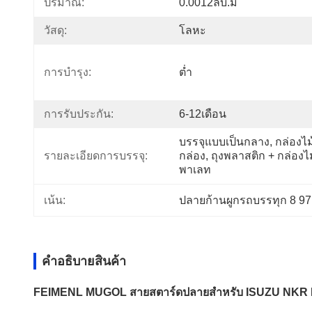
ปริมาณ:
0.0012ลบ.ม
วัสดุ:
โลหะ
การบํารุง:
ต่ำ
การรับประกัน:
6-12เดือน
บรรจุแบบเป็นกลาง, กล่องไม้
รายละเอียดการบรรจุ:
กล่อง, ถุงพลาสติก + กล่องไม้
พาเลท
เน้น:
ปลายก้านผูกรถบรรทุก 8 9
คําอธิบายสินค้า
FEIMENL MUGOL สายสตาร์ดปลายสําหรับ ISUZU NKR 