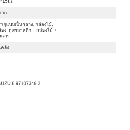
0*15มม
มาก
รจุแบบเป็นกลาง, กล่องไม้, 
่อง, ถุงพลาสติก + กล่องไม้ + 
าเลท
คลัง
ISUZU 8 97107349 2