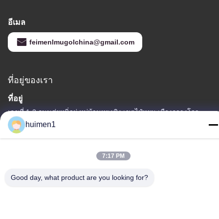
อีเมล
feimenlmugolchina@gmail.com
ที่อยู่ของเรา
ที่อยู่
เลขที่ 1-3 ถนนสุ่ยหนิ่วผู่ หมู่บ้านหยงซิง เขตไป๋หยุน เมืองกวางโจว
มณฑลกวางตุ้ง ประเทศจีน
huimen1
โทรศัพท์
86-18929562701
7:17 PM
Good day, what product are you looking for?
นโยบายความเป็นส่วนตัว
|
แผนผังเว็บไซต์