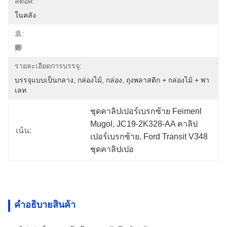
สต็อค:
ในคลัง
袁:
卿
รายละเอียดการบรรจุ:
บรรจุแบบเป็นกลาง, กล่องไม้, กล่อง, ถุงพลาสติก + กล่องไม้ + พา
เลท
ชุดคาลิปเปอร์เบรกซ้าย Feimenl 
Mugol, JC19-2K328-AA คาลิป
เน้น:
เปอร์เบรกซ้าย, Ford Transit V348 
ชุดคาลิปเปอ
คําอธิบายสินค้า