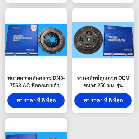
พลาตความดันคลาช DN3-
จานคลัทช์คุณภาพ OEM
7563-AC ที่ออกแบบด้วย
ขนาด 250 มม. รุ่น
ความแม่นยําสําหรับ JMC
Premium EP1-7550-AB
N800 4D30 สําหรับการ
หา ราคา ที่ ดี ที่สุด
สำหรับ JMC Baodian
หา ราคา ที่ ดี ที่สุด
ติดต่อเกียร์เรียบ
Euro IV Long Cargo
Box